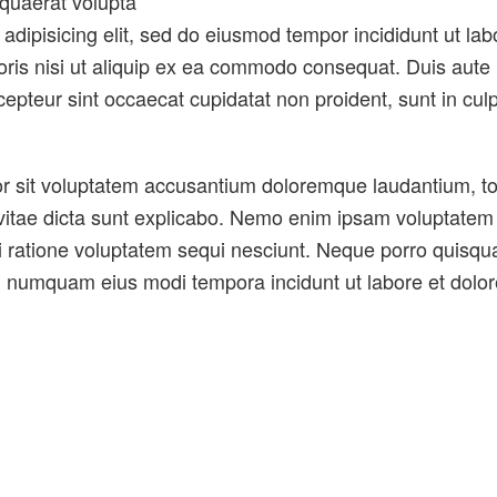
quaerat volupta
adipisicing elit, sed do eiusmod tempor incididunt ut la
ris nisi ut aliquip ex ea commodo consequat. Duis aute ir
cepteur sint occaecat cupidatat non proident, sunt in culp
ror sit voluptatem accusantium doloremque laudantium, t
 vitae dicta sunt explicabo. Nemo enim ipsam voluptatem q
ratione voluptatem sequi nesciunt. Neque porro quisqua
non numquam eius modi tempora incidunt ut labore et do