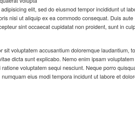
quaerat volupta
adipisicing elit, sed do eiusmod tempor incididunt ut la
ris nisi ut aliquip ex ea commodo consequat. Duis aute ir
cepteur sint occaecat cupidatat non proident, sunt in culp
ror sit voluptatem accusantium doloremque laudantium, t
 vitae dicta sunt explicabo. Nemo enim ipsam voluptatem q
ratione voluptatem sequi nesciunt. Neque porro quisqua
non numquam eius modi tempora incidunt ut labore et do