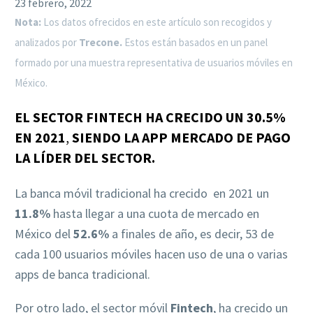
23 febrero, 2022
Nota:
Los datos ofrecidos en este artículo son recogidos y
analizados por
Trecone.
Estos están
basados en un panel
formado por una muestra representativa de usuarios móviles en
México.
EL SECTOR FINTECH HA CRECIDO UN 30.5%
EN 2021
,
SIENDO LA APP MERCADO DE PAGO
LA LÍDER DEL SECTOR.
La banca móvil tradicional ha crecido en 2021 un
11.8%
hasta llegar a una cuota de mercado en
México del
52.6%
a finales de año, es decir, 53 de
cada 100 usuarios móviles hacen uso de una o varias
apps de banca tradicional.
Por otro lado, el sector móvil
Fintech
, ha crecido un